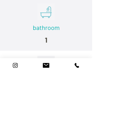
bathroom
1
bedroom
room
2